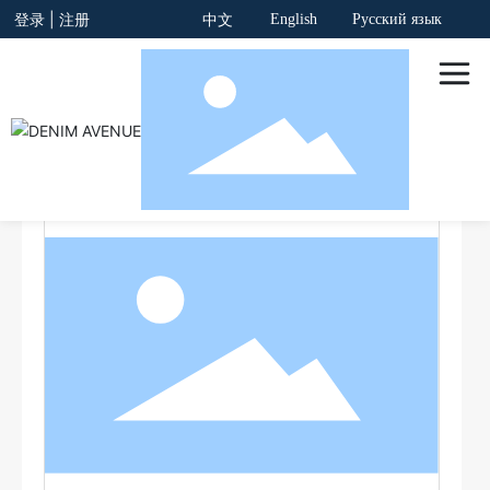
登录
|
注册
English
Русский язык
中文
全部分类