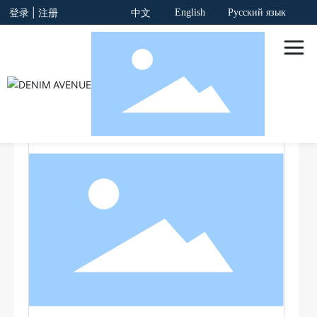
登录
|
注册
English
Русский язык
中文
全部分类